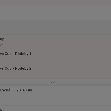
Cup
by
ivs Cup - Rödeby 1
ivs Cup - Rödeby 2
v.21
Lyckå FF 2016 Gul
16