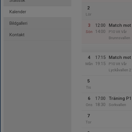
Statistik
2
Kalender
Lör
Bildgalleri
3
12:00
Match mot
14:00
Sön
P10 Vit Vår
Kontakt
Brunnsvallen
4
17:15
Match mot 
19:15
Mån
P10 Vit Vår
Lyckåvallen 2
5
Tis
6
17:00
Träning P
18:30
Ons
Sorkvallen
7
Tor