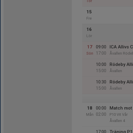
Tor
15
Fre
16
Lör
17
09:00
ICA Allivs 
17:00
Sön
Åvallen Röde
10:00
Rödeby All
15:00
Åvallen
10:30
Rödeby All
15:00
Åvallen
18
00:00
Match mot 
02:00
Mån
P10 Vit Vår
Åvallen 4
17:00
Träning P