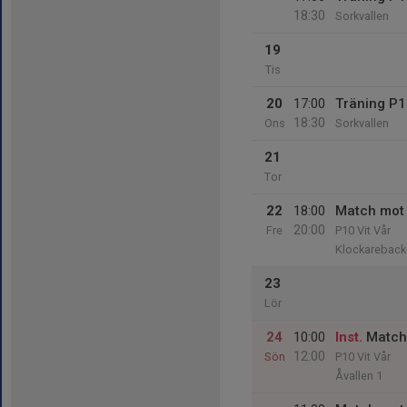
18:30
Sorkvallen
19
Tis
20
17:00
Träning P
18:30
Ons
Sorkvallen
21
Tor
22
18:00
Match mot 
20:00
Fre
P10 Vit Vår
Klockareback
23
Lör
24
10:00
Inst.
Match 
12:00
Sön
P10 Vit Vår
Åvallen 1