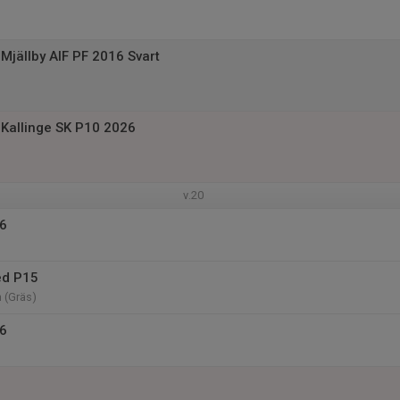
Mjällby AIF PF 2016 Svart
Kallinge SK P10 2026
v.20
16
ed P15
n (Gräs)
16