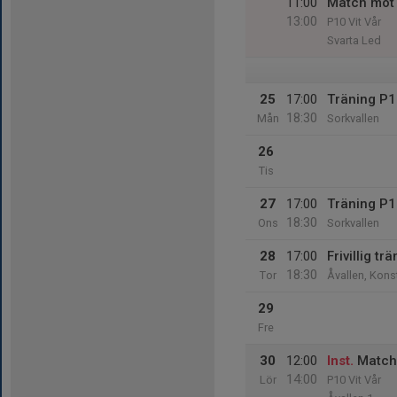
11:00
Match mot 
13:00
P10 Vit Vår
Svarta Led
25
17:00
Träning P
18:30
Mån
Sorkvallen
26
Tis
27
17:00
Träning P
18:30
Ons
Sorkvallen
28
17:00
Frivillig t
18:30
Tor
Åvallen, Kons
29
Fre
30
12:00
Inst.
Match
14:00
Lör
P10 Vit Vår