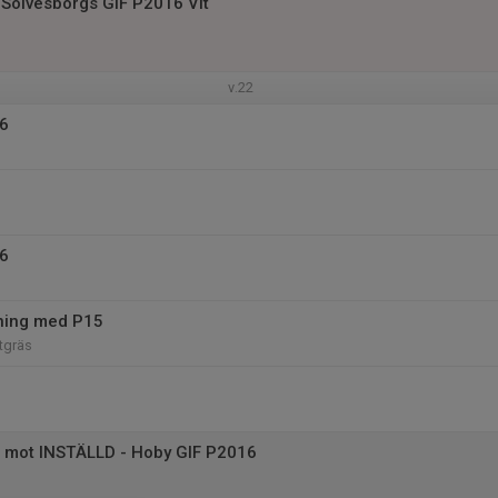
Sölvesborgs GIF P2016 Vit
v.22
16
16
räning med P15
tgräs
 mot INSTÄLLD - Hoby GIF P2016