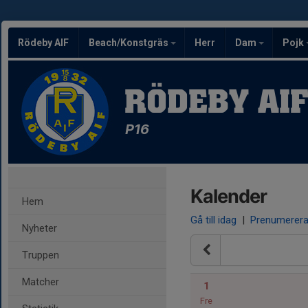
Rödeby AIF
Beach/Konstgräs
Herr
Dam
Pojk
RÖDEBY AI
P16
Kalender
Hem
Gå till idag
|
Prenumerer
Nyheter
Truppen
Matcher
1
Fre