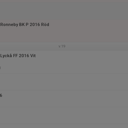
 Ronneby BK P 2016 Röd
v.19
Lyckå FF 2016 Vit
1
16