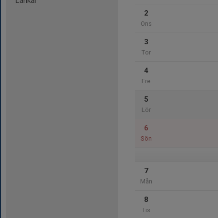
Länkar
2
Ons
3
Tor
4
Fre
5
Lör
6
Sön
7
Mån
8
Tis