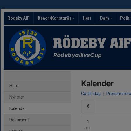
Rödeby AIF
Beach/Konstgräs
Herr
Dam
Pojk
RÖDEBY AI
RödebyallivsCup
Kalender
Hem
Gå till idag
|
Prenumerer
Nyheter
Kalender
Dokument
1
Tis