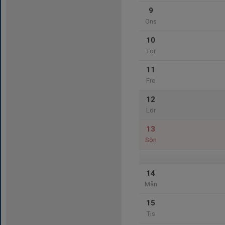
9
Ons
10
Tor
11
Fre
12
Lör
13
Sön
14
Mån
15
Tis