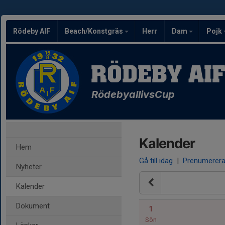
Rödeby AIF
Beach/Konstgräs
Herr
Dam
Pojk
RÖDEBY AI
RödebyallivsCup
Kalender
Hem
Gå till idag
|
Prenumerer
Nyheter
Kalender
Dokument
1
Sön