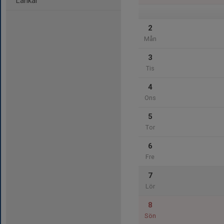
Länkar
2
Mån
3
Tis
4
Ons
5
Tor
6
Fre
7
Lör
8
Sön