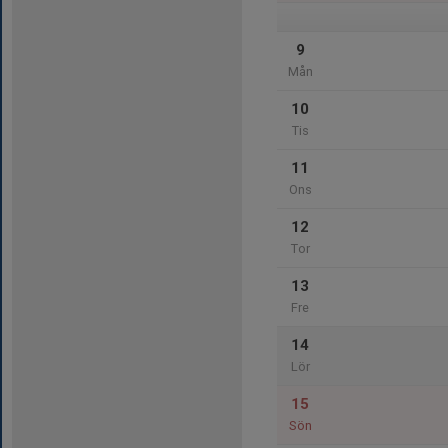
9
Mån
10
Tis
11
Ons
12
Tor
13
Fre
14
Lör
15
Sön