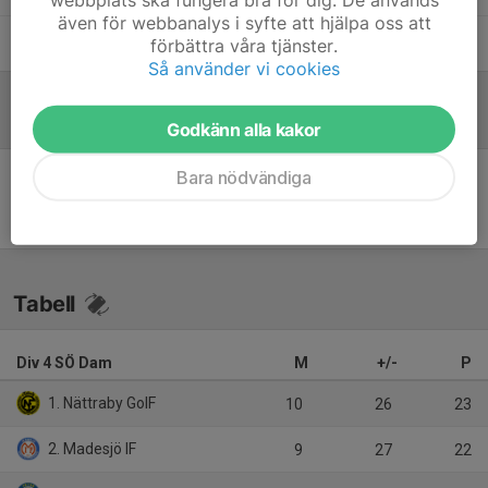
även för webbanalys i syfte att hjälpa oss att
Peter Torstensson
Assisterande tränare, Kontaktperson
förbättra våra tjänster.
Så använder vi cookies
Referat
Godkänn alla kakor
Bara nödvändiga
Inget referat skrivet
Tabell
Div 4 SÖ Dam
M
+/-
P
1. Nättraby GoIF
10
26
23
2. Madesjö IF
9
27
22