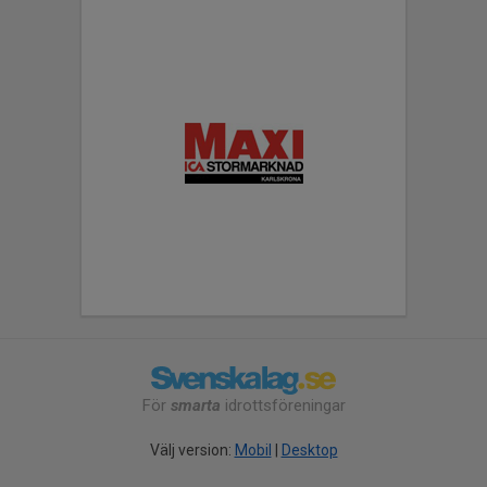
För
smarta
idrottsföreningar
Välj version:
Mobil
|
Desktop