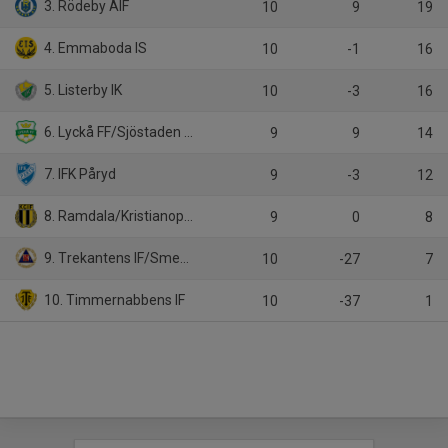
3. Rödeby AIF
10
9
19
4. Emmaboda IS
10
-1
16
5. Listerby IK
10
-3
16
6. Lyckå FF/Sjöstaden DFF B
9
9
14
7. IFK Påryd
9
-3
12
8. Ramdala/Kristianopel B
9
0
8
9. Trekantens IF/Smedby BoIK
10
-27
7
10. Timmernabbens IF
10
-37
1