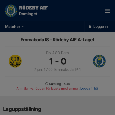
RÖDEBY AIF
Damlaget
Logga in
Matcher
Emmaboda IS - Rödeby AIF A-Laget
Div 4 SÖ Dam
1 - 0
7 jun, 17:00, Emmaboda IP 1
Samling 15:45
Anmälan var öppen för lagets medlemmar.
Logga in här
Laguppställning